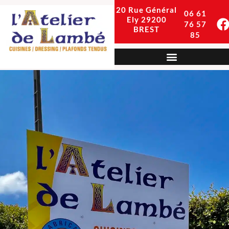
20 Rue Général
06 61
Ely
29200
76 57
BREST
85
Dressing, placards et autres mobiliers