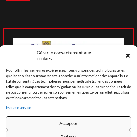
Gérer le consentement aux
cookies
Pour offrir les meilleures expériences, nous utilisons des technologies telles
que les cookies pour stocker et/ou accéder aux informations des appareils. Le
fait de consentir à ces technologies nous permettra de traiter des données
telles que le comportement de navigation ou les ID uniques sur ce site. Le fait de
ne pas consentir ou de retirer son consentement peut avoir un effet négatif sur
20 Rue Général Ely
29200
BREST
certaines caractéristiques et fonctions.
06 61 76 57 85
Manage services
Mentions légales
Politique de cookies
Accepter
Déclaration de confidentialité
Refuser