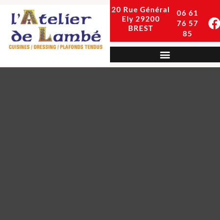
20 Rue Général
06 61
Ely
29200
76 57
BREST
85
Dressing, placards et autres mobiliers