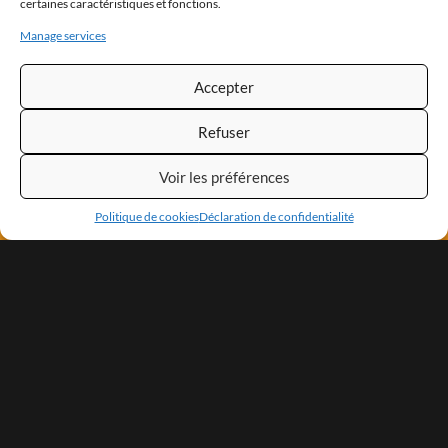
certaines caractéristiques et fonctions.
Manage services
Accepter
Refuser
Voir les préférences
Politique de cookies
Déclaration de confidentialité
20 Rue Général Ely
29200
BREST
06 61 76 57 85
Mentions légales
Politique de cookies
Déclaration de confidentialité
Contactez-nous